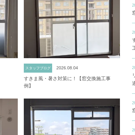
2
2
2
2026.08.04
スタッフブログ
すきま風・暑さ対策に！【窓交換施工事
例】
2
2